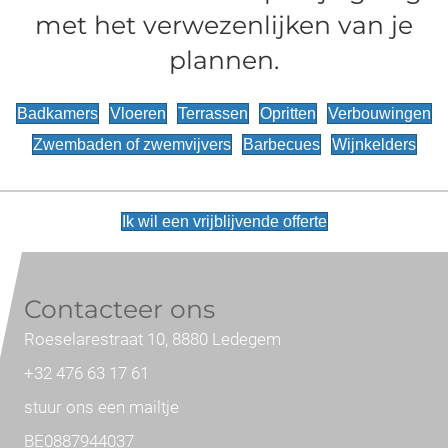
met het verwezenlijken van je
plannen.
Badkamers
Vloeren
Terrassen
Opritten
Verbouwingen
Zwembaden of zwemvijvers
Barbecues
Wijnkelders
Ik wil een vrijblijvende offerte
Contacteer ons
Roeselarestraat 10, 8880 Ledegem
+32 476 63 17 61
stuur ons een mailtje
BE0887944037