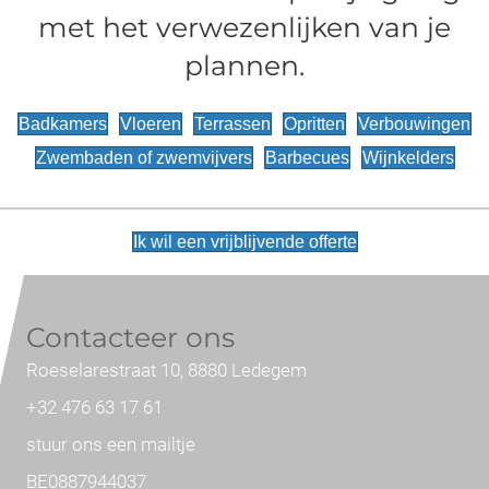
met het verwezenlijken van je
plannen.
Badkamers
Vloeren
Terrassen
Opritten
Verbouwingen
Zwembaden of zwemvijvers
Barbecues
Wijnkelders
Ik wil een vrijblijvende offerte
Contacteer ons
Roeselarestraat 10, 8880 Ledegem
+32 476 63 17 61
stuur ons een mailtje
BE0887944037